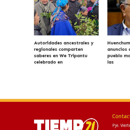
Autoridades ancestrales y
Huenchumi
regionales comparten
anuncios 
saberes en We Tripantu
pueblo ma
celebrado en
las
Contac
Pje. Vier