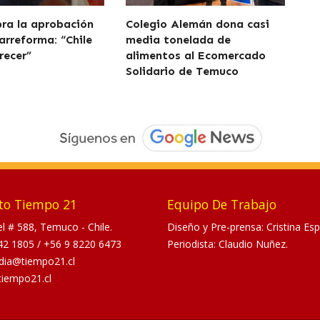
bra la aprobación
Colegio Alemán dona casi
arreforma: “Chile
media tonelada de
recer”
alimentos al Ecomercado
Solidario de Temuco
to Tiempo 21
Equipo De Trabajo
tel # 588, Temuco - Chile.
Diseño y Pre-prensa: Cristina Esp
42 1805
/
+56 9 8220 6473
Periodista: Claudio Nuñez.
dia@tiempo21.cl
tiempo21.cl