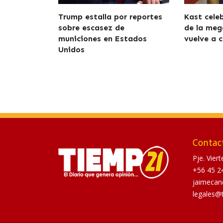
Trump estalla por reportes
Kast cele
sobre escasez de
de la meg
municiones en Estados
vuelve a c
Unidos
Contac
Pje. Vier
+56 45 2
jaimecan
legales@