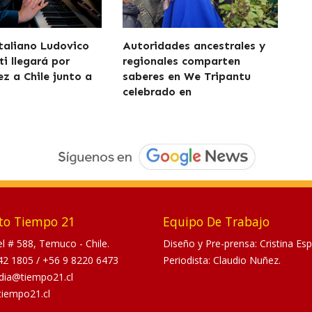
italiano Ludovico
Autoridades ancestrales y
i llegará por
regionales comparten
ez a Chile junto a
saberes en We Tripantu
celebrado en
to Tiempo 21
Equipo De Trabajo
tel # 588, Temuco - Chile.
Diseño y Pre-prensa: Cristina Esp
42 1805
/
+56 9 8220 6473
Periodista: Claudio Nuñez.
dia@tiempo21.cl
tiempo21.cl