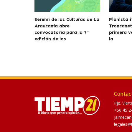
Seremi de las Culturas de La
Pianista 
Araucanía abre
Troncanett
convocatoria para la 7ª
primera v
edición de los
la
Contac
Pje. Vier
+56 45 2
jaimecan
legales@