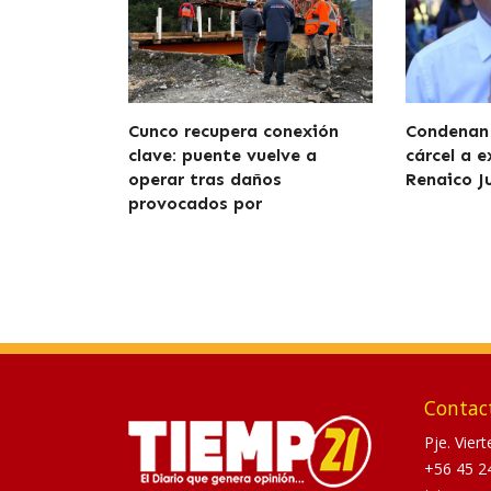
Cunco recupera conexión
Condenan 
clave: puente vuelve a
cárcel a e
operar tras daños
Renaico J
provocados por
Contac
Pje. Vier
+56 45 2