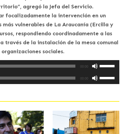
ritorio”, agregó la Jefa del Servicio.
ar focalizadamente la intervención en un
 más vulnerables de La Araucanía (Ercilla y
cursos, respondiendo coordinadamente a las
a través de la instalación de la mesa comunal
s organizaciones sociales.
Utiliza
00:00
las
Utiliza
teclas
00:00
las
de
teclas
flecha
de
arriba/abajo
flecha
para
arriba/abajo
aumentar
para
o
aumentar
disminuir
o
el
disminuir
volumen.