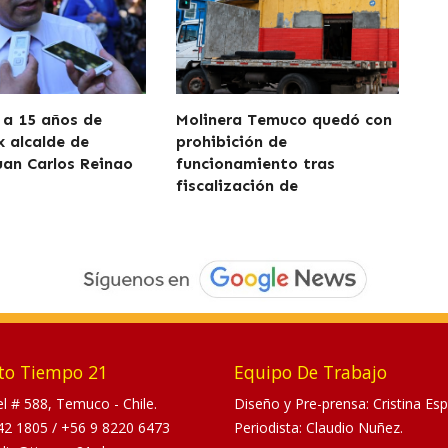
el
volumen.
a 15 años de
Molinera Temuco quedó con
x alcalde de
prohibición de
uan Carlos Reinao
funcionamiento tras
fiscalización de
to Tiempo 21
Equipo De Trabajo
tel # 588, Temuco - Chile.
Diseño y Pre-prensa: Cristina Esp
42 1805
/
+56 9 8220 6473
Periodista: Claudio Nuñez.