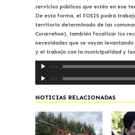
servicios públicos que estén en ese ter
De esta forma, el FOSIS podrá trabaj
territorio determinado de las comunas
Curarrehue), también focalizar los re
necesidades que se vayan levantando 
y el trabajo con la municipalidad y la
Reproductor
00:00
de
Reproductor
audio
00:00
de
audio
NOTICIAS RELACIONADAS