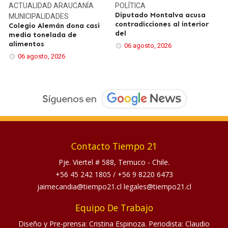
ACTUALIDAD
ARAUCANÍA
POLÍTICA
Diputado Montalva acusa
MUNICIPALIDADES
contradicciones al interior
Colegio Alemán dona casi
del
media tonelada de
alimentos
06 agosto, 2026
06 agosto, 2026
Contacto Tiempo 21
Pje. Viertel # 588, Temuco - Chile.
+56 45 242 1805
/
+56 9 8220 6473
jaimecandia@tiempo21.cl legales@tiempo21.cl
Equipo De Trabajo
Diseño y Pre-prensa: Cristina Espinoza. Periodista: Claudio