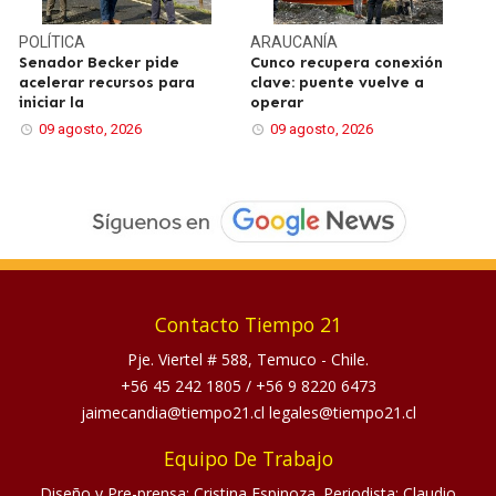
POLÍTICA
ARAUCANÍA
Senador Becker pide
Cunco recupera conexión
acelerar recursos para
clave: puente vuelve a
iniciar la
operar
09 agosto, 2026
09 agosto, 2026
Contacto Tiempo 21
Pje. Viertel # 588, Temuco - Chile.
+56 45 242 1805
/
+56 9 8220 6473
jaimecandia@tiempo21.cl legales@tiempo21.cl
Equipo De Trabajo
Diseño y Pre-prensa: Cristina Espinoza. Periodista: Claudio