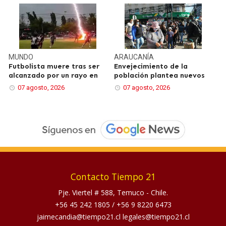
MUNDO
ARAUCANÍA
Futbolista muere tras ser
Envejecimiento de la
alcanzado por un rayo en
población plantea nuevos
07 agosto, 2026
07 agosto, 2026
Contacto Tiempo 21
Pje. Viertel # 588, Temuco - Chile.
+56 45 242 1805
/
+56 9 8220 6473
jaimecandia@tiempo21.cl legales@tiempo21.cl