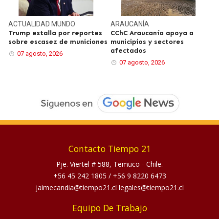
ACTUALIDAD
MUNDO
ARAUCANÍA
Trump estalla por reportes
CChC Araucanía apoya a
sobre escasez de municiones
municipios y sectores
afectados
07 agosto, 2026
07 agosto, 2026
Contacto Tiempo 21
Pje. Viertel # 588, Temuco - Chile.
+56 45 242 1805
/
+56 9 8220 6473
jaimecandia@tiempo21.cl legales@tiempo21.cl
Equipo De Trabajo