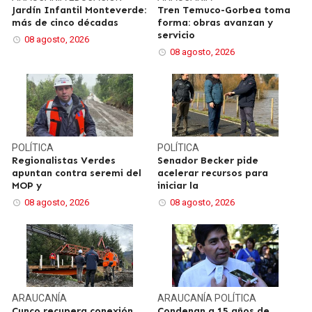
Jardín Infantil Monteverde:
Tren Temuco-Gorbea toma
más de cinco décadas
forma: obras avanzan y
servicio
08 agosto, 2026
08 agosto, 2026
POLÍTICA
POLÍTICA
Regionalistas Verdes
Senador Becker pide
apuntan contra seremi del
acelerar recursos para
MOP y
iniciar la
08 agosto, 2026
08 agosto, 2026
ARAUCANÍA
ARAUCANÍA
POLÍTICA
Cunco recupera conexión
Condenan a 15 años de