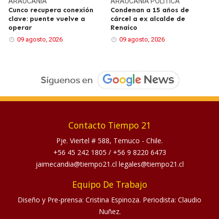
ARAUCANÍA
ARAUCANÍA
POLÍTICA
Cunco recupera conexión
Condenan a 15 años de
clave: puente vuelve a
cárcel a ex alcalde de
operar
Renaico
09 agosto, 2026
09 agosto, 2026
Contacto Tiempo 21
Pje. Viertel # 588, Temuco - Chile.
+56 45 242 1805
/
+56 9 8220 6473
jaimecandia@tiempo21.cl legales@tiempo21.cl
Equipo De Trabajo
Diseño y Pre-prensa: Cristina Espinoza. Periodista: Claudio
Nuñez.