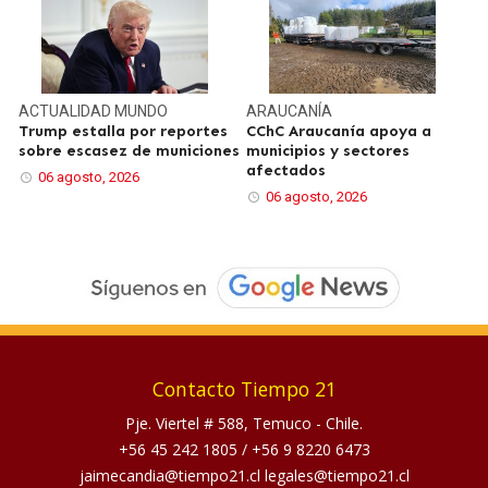
ACTUALIDAD
MUNDO
ARAUCANÍA
Trump estalla por reportes
CChC Araucanía apoya a
sobre escasez de municiones
municipios y sectores
afectados
06 agosto, 2026
06 agosto, 2026
Contacto Tiempo 21
Pje. Viertel # 588, Temuco - Chile.
+56 45 242 1805
/
+56 9 8220 6473
jaimecandia@tiempo21.cl legales@tiempo21.cl