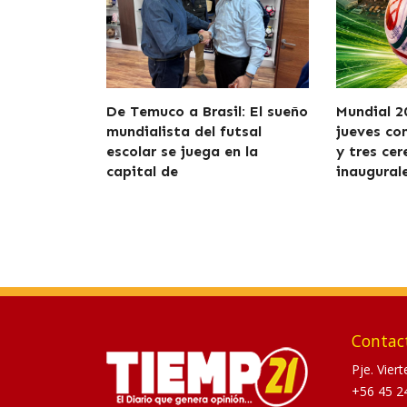
De Temuco a Brasil: El sueño
Mundial 2
mundialista del futsal
jueves co
escolar se juega en la
y tres ce
capital de
inaugural
Contac
Pje. Vier
+56 45 2