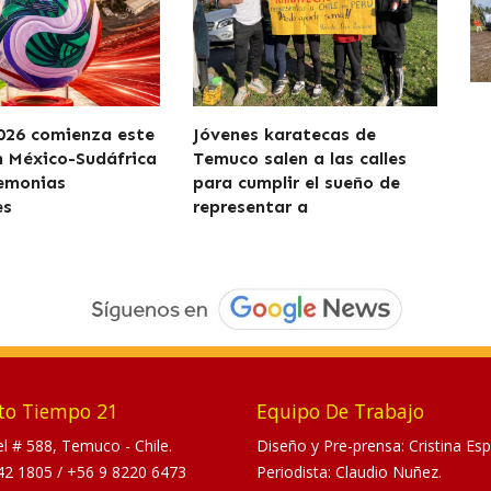
026 comienza este
Jóvenes karatecas de
n México-Sudáfrica
Temuco salen a las calles
remonias
para cumplir el sueño de
es
representar a
to Tiempo 21
Equipo De Trabajo
tel # 588, Temuco - Chile.
Diseño y Pre-prensa: Cristina Esp
42 1805
/
+56 9 8220 6473
Periodista: Claudio Nuñez.