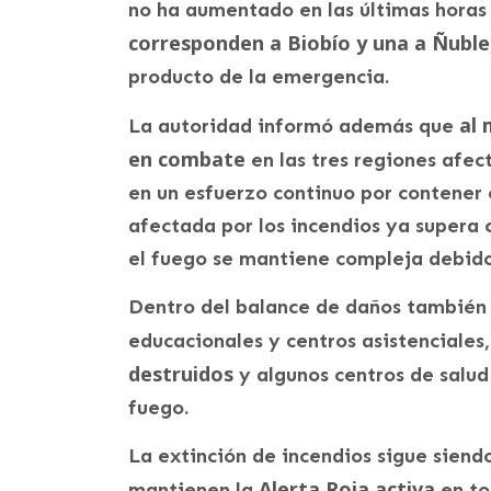
no ha aumentado en las últimas hora
corresponden a Biobío y una a Ñuble
producto de la emergencia.
al 
La autoridad informó además que
en combate
en las tres regiones afec
en un esfuerzo continuo por contener e
afectada por los incendios ya supera c
el fuego se mantiene compleja debido 
Dentro del balance de daños también 
educacionales y centros asistenciales
destruidos
y algunos centros de salud
fuego.
La extinción de incendios sigue siend
Alerta Roja activa
mantienen la
en to