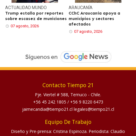
ACTUALIDAD
MUNDO
ARAUCANÍA
Trump estalla por reportes
CChC Araucanía apoya a
sobre escasez de municiones
municipios y sectores
afectados
07 agosto, 2026
07 agosto, 2026
Contacto Tiempo 21
Pje. Viertel # 588, Temuco - Chile.
+56 45 242 1805
/
+56 9 8220 6473
jaimecandia@tiempo21.cl legales@tiempo21.cl
Equipo De Trabajo
Diseño y Pre-prensa: Cristina Espinoza. Periodista: Claudio