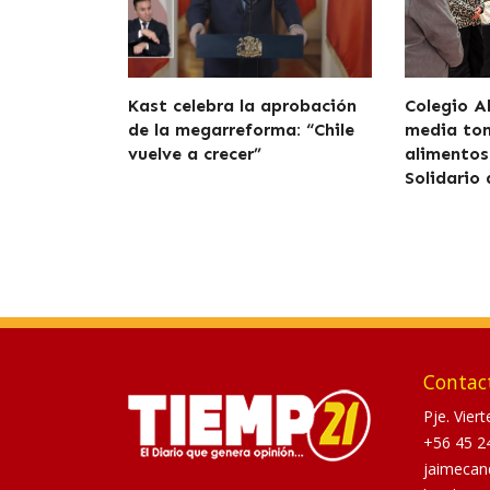
Kast celebra la aprobación
Colegio A
de la megarreforma: “Chile
media to
vuelve a crecer”
alimentos
Solidario
Contac
Pje. Vier
+56 45 2
jaimecan