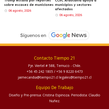
Trump estalla por reportes
CChC Araucanía apoya a
sobre escasez de municiones
municipios y sectores
afectados
06 agosto, 2026
06 agosto, 2026
Contacto Tiempo 21
Pje. Viertel # 588, Temuco - Chile.
+56 45 242 1805
/
+56 9 8220 6473
jaimecandia@tiempo21.cl legales@tiempo21.cl
Equipo De Trabajo
Diseño y Pre-prensa: Cristina Espinoza. Periodista: Claudio
Nuñez.