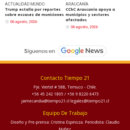
ACTUALIDAD
MUNDO
ARAUCANÍA
Trump estalla por reportes
CChC Araucanía apoya a
sobre escasez de municiones
municipios y sectores
afectados
06 agosto, 2026
06 agosto, 2026
Contacto Tiempo 21
Pje. Viertel # 588, Temuco - Chile.
+56 45 242 1805
/
+56 9 8220 6473
jaimecandia@tiempo21.cl legales@tiempo21.cl
Equipo De Trabajo
Diseño y Pre-prensa: Cristina Espinoza. Periodista: Claudio
Nuñez.