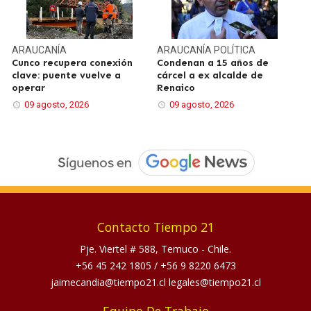
ARAUCANÍA
ARAUCANÍA
POLÍTICA
Cunco recupera conexión
Condenan a 15 años de
clave: puente vuelve a
cárcel a ex alcalde de
operar
Renaico
09 agosto, 2026
09 agosto, 2026
Contacto Tiempo 21
Pje. Viertel # 588, Temuco - Chile.
+56 45 242 1805
/
+56 9 8220 6473
jaimecandia@tiempo21.cl legales@tiempo21.cl