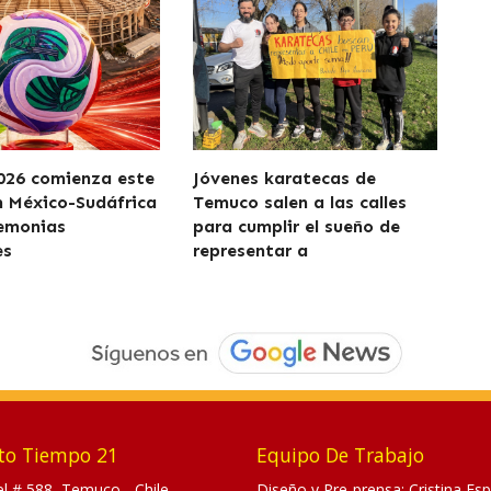
026 comienza este
Jóvenes karatecas de
n México-Sudáfrica
Temuco salen a las calles
remonias
para cumplir el sueño de
es
representar a
to Tiempo 21
Equipo De Trabajo
tel # 588, Temuco - Chile.
Diseño y Pre-prensa: Cristina Esp