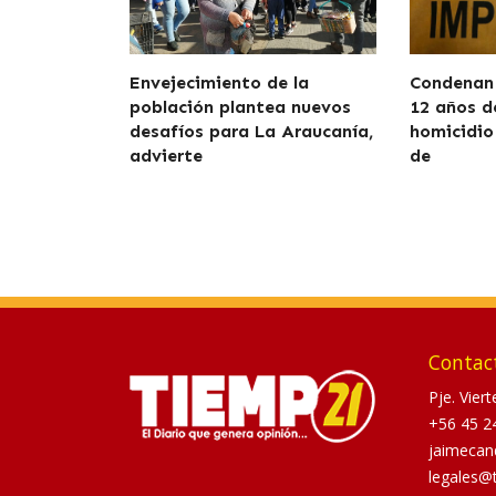
Envejecimiento de la
Condenan 
población plantea nuevos
12 años d
desafíos para La Araucanía,
homicidio
advierte
de
Contac
Pje. Vier
+56 45 2
jaimecan
legales@