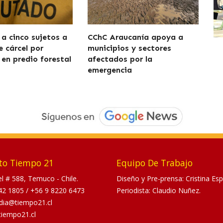
a cinco sujetos a
CChC Araucanía apoya a
e cárcel por
municipios y sectores
 en predio forestal
afectados por la
emergencia
to Tiempo 21
Equipo De Trabajo
tel # 588, Temuco - Chile.
Diseño y Pre-prensa: Cristina Esp
42 1805
/
+56 9 8220 6473
Periodista: Claudio Nuñez.
dia@tiempo21.cl
tiempo21.cl