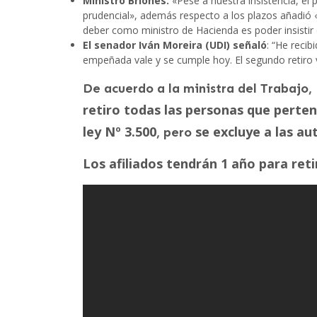
Ministro Briones:
«Pese a nuestra insistencia, el 
prudencial», además respecto a los plazos añadió
deber como ministro de Hacienda es poder insistir 
El senador Iván Moreira (UDI) señaló
: “He recib
empeñada vale y se cumple hoy. El segundo retiro 
De acuerdo a la ministra del Trabajo,
retiro todas las personas que perte
ley Nº 3.500
se excluye a las au
, pero
Los afiliados tendrán 1 año para reti