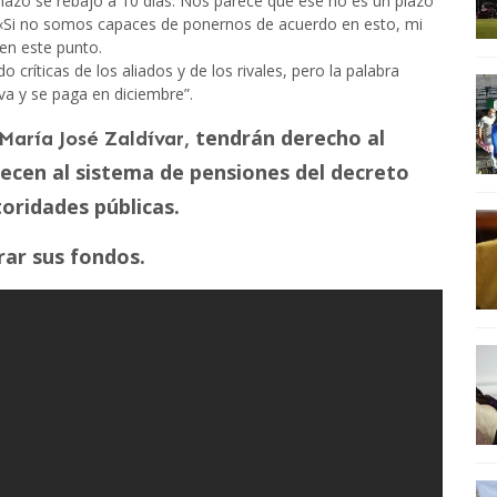
plazo se rebajó a 10 días. Nos parece que ese no es un plazo
 «Si no somos capaces de ponernos de acuerdo en esto, mi
en este punto.
ido críticas de los aliados y de los rivales, pero la palabra
va y se paga en diciembre”.
tendrán derecho al
 María José Zaldívar,
necen al sistema de pensiones del decreto
toridades públicas.
rar sus fondos.