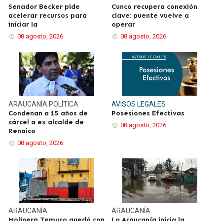
Senador Becker pide
Cunco recupera conexión
acelerar recursos para
clave: puente vuelve a
iniciar la
operar
08 agosto, 2026
08 agosto, 2026
ARAUCANÍA
POLÍTICA
AVISOS LEGALES
Condenan a 15 años de
Posesiones Efectivas
cárcel a ex alcalde de
08 agosto, 2026
Renaico
08 agosto, 2026
ARAUCANÍA
ARAUCANÍA
Molinera Temuco quedó con
La Araucanía inicia la