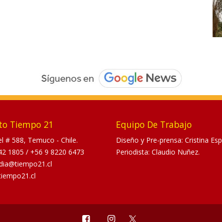
to Tiempo 21
Equipo De Trabajo
tel # 588, Temuco - Chile.
Diseño y Pre-prensa: Cristina Esp
42 1805
/
+56 9 8220 6473
Periodista: Claudio Nuñez.
dia@tiempo21.cl
tiempo21.cl