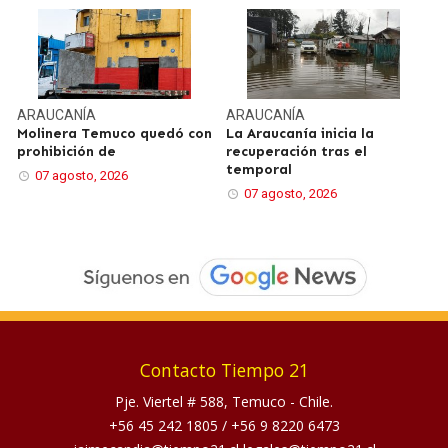
ARAUCANÍA
ARAUCANÍA
Molinera Temuco quedó con
La Araucanía inicia la
prohibición de
recuperación tras el
temporal
07 agosto, 2026
07 agosto, 2026
Contacto Tiempo 21
Pje. Viertel # 588, Temuco - Chile.
+56 45 242 1805
/
+56 9 8220 6473