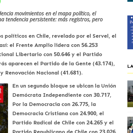
encia movimientos en el mapa político, el
a tendencia persistente: más registros, pero
s políticos en Chile, revelado por el Servel, el
56.253
 así: el Frente Amplio lidera con
50.646
cional Libertario con
y el Partido
43.174
rás aparecen el Partido de la Gente (
),
L
41.681
 y Renovación Nacional (
).
En un segundo bloque se ubican la Unión
30.717
Demócrata Independiente con
,
26.775
Por la Democracia con
, la
24.900
Democracia Cristiana con
, el
24.265
Partido Radical de Chile con
y el
23.026
Partido Republicano de Chile con
.