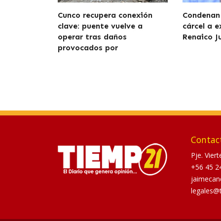
Cunco recupera conexión
Condenan 
clave: puente vuelve a
cárcel a e
operar tras daños
Renaico J
provocados por
Contac
Pje. Vier
+56 45 2
jaimecan
legales@