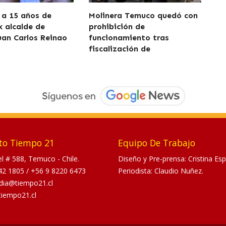
a 15 años de
Molinera Temuco quedó con
x alcalde de
prohibición de
uan Carlos Reinao
funcionamiento tras
fiscalización de
to Tiempo 21
Equipo De Trabajo
tel # 588, Temuco - Chile.
Diseño y Pre-prensa: Cristina Esp
42 1805
/
+56 9 8220 6473
Periodista: Claudio Nuñez.
dia@tiempo21.cl
tiempo21.cl