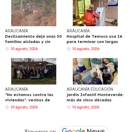
ARAUCANÍA
ARAUCANÍA
Deslizamiento dejó unas 50
Hospital de Temuco usa IA
familias aisladas y sin
para terminar con largas
10 agosto, 2026
10 agosto, 2026
ARAUCANÍA
ARAUCANÍA
EDUCACIÓN
“No estamos contra las
Jardín Infantil Monteverde:
viviendas”: vecinos de
más de cinco décadas
10 agosto, 2026
10 agosto, 2026