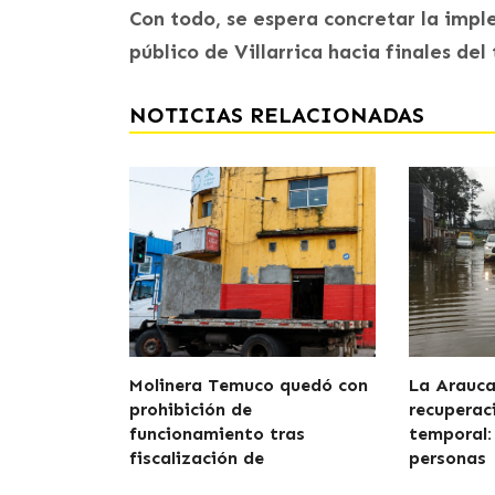
Con todo, se espera concretar la imp
público de Villarrica hacia finales del
NOTICIAS RELACIONADAS
Molinera Temuco quedó con
La Araucan
prohibición de
recuperaci
funcionamiento tras
temporal:
fiscalización de
personas