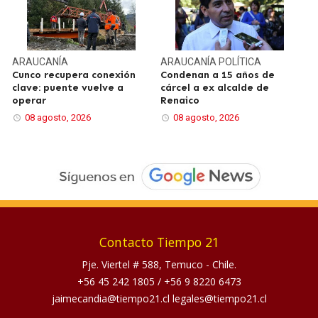
ARAUCANÍA
ARAUCANÍA
POLÍTICA
Cunco recupera conexión
Condenan a 15 años de
clave: puente vuelve a
cárcel a ex alcalde de
operar
Renaico
08 agosto, 2026
08 agosto, 2026
Contacto Tiempo 21
Pje. Viertel # 588, Temuco - Chile.
+56 45 242 1805
/
+56 9 8220 6473
jaimecandia@tiempo21.cl legales@tiempo21.cl