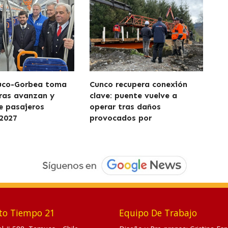
uco-Gorbea toma
Cunco recupera conexión
ras avanzan y
clave: puente vuelve a
de pasajeros
operar tras daños
2027
provocados por
to Tiempo 21
Equipo De Trabajo