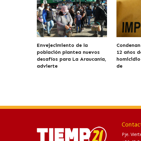
Envejecimiento de la
Condenan 
población plantea nuevos
12 años d
desafíos para La Araucanía,
homicidio
advierte
de
Contac
Pje. Vier