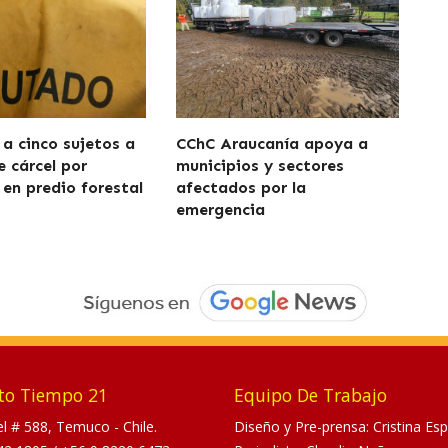
a cinco sujetos a
CChC Araucanía apoya a
e cárcel por
municipios y sectores
 en predio forestal
afectados por la
emergencia
to Tiempo 21
Equipo De Trabajo
tel # 588, Temuco - Chile.
Diseño y Pre-prensa: Cristina Esp