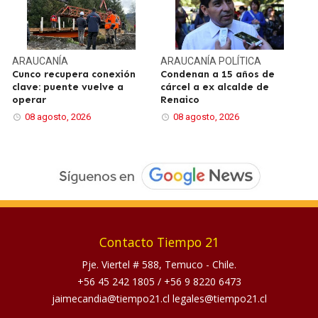
ARAUCANÍA
ARAUCANÍA
POLÍTICA
Cunco recupera conexión
Condenan a 15 años de
clave: puente vuelve a
cárcel a ex alcalde de
operar
Renaico
08 agosto, 2026
08 agosto, 2026
Contacto Tiempo 21
Pje. Viertel # 588, Temuco - Chile.
+56 45 242 1805
/
+56 9 8220 6473
jaimecandia@tiempo21.cl legales@tiempo21.cl