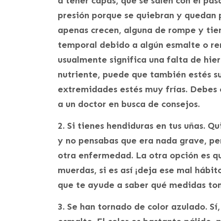
a tener capas, que se salen con el pa
presión porque se quiebran y quedan p
apenas crecen, alguna de rompe y tie
temporal debido a algún esmalte o r
usualmente significa una falta de hier
nutriente, puede que también estés s
extremidades estés muy frías. Debes c
a un doctor en busca de consejos.
2. Si tienes hendiduras en tus uñas. Q
y no pensabas que era nada grave, per
otra enfermedad. La otra opción es qu
muerdas, si es así ¡deja ese mal hábit
que te ayude a saber qué medidas to
3. Se han tornado de color azulado. Sí