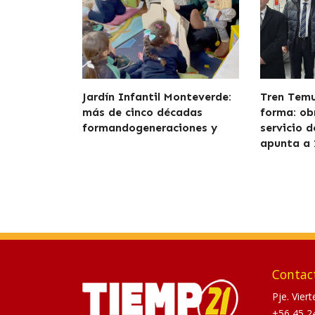
Jardín Infantil Monteverde:
Tren Tem
más de cinco décadas
forma: ob
formandogeneraciones y
servicio 
apunta a 
Contac
Pje. Vier
+56 45 2