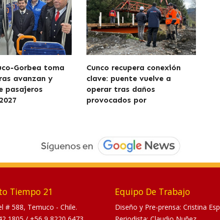
uco-Gorbea toma
Cunco recupera conexión
ras avanzan y
clave: puente vuelve a
de pasajeros
operar tras daños
2027
provocados por
to Tiempo 21
Equipo De Trabajo
tel # 588, Temuco - Chile.
Diseño y Pre-prensa: Cristina Esp
42 1805
/
+56 9 8220 6473
Periodista: Claudio Nuñez.