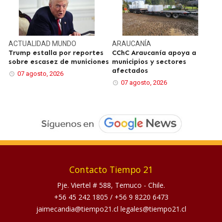
ACTUALIDAD
MUNDO
ARAUCANÍA
Trump estalla por reportes
CChC Araucanía apoya a
sobre escasez de municiones
municipios y sectores
afectados
07 agosto, 2026
07 agosto, 2026
Contacto Tiempo 21
Pje. Viertel # 588, Temuco - Chile.
+56 45 242 1805
/
+56 9 8220 6473
jaimecandia@tiempo21.cl legales@tiempo21.cl