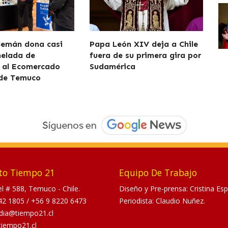
lemán dona casi
Papa León XIV deja a Chile
nelada de
fuera de su primera gira por
 al Ecomercado
Sudamérica
 de Temuco
to Tiempo 21
Equipo De Trabajo
tel # 588, Temuco - Chile.
Diseño y Pre-prensa: Cristina Esp
42 1805
/
+56 9 8220 6473
Periodista: Claudio Nuñez.
dia@tiempo21.cl
tiempo21.cl