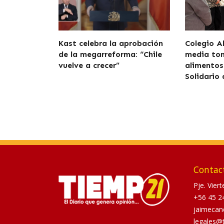
Kast celebra la aprobación
Colegio A
de la megarreforma: “Chile
media to
vuelve a crecer”
alimentos
Solidario
Contac
Pje. Vier
+56 45 2
jaimecan
legales@