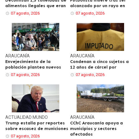
Decomisan 1,5 toneladas de
Futbolista muere tras ser
alimentos ilegales que eran
alcanzado por un rayo en
07 agosto, 2026
07 agosto, 2026
ARAUCANÍA
ARAUCANÍA
Envejecimiento de la
Condenan a cinco sujetos a
población plantea nuevos
12 años de cárcel por
07 agosto, 2026
07 agosto, 2026
ACTUALIDAD
MUNDO
ARAUCANÍA
Trump estalla por reportes
CChC Araucanía apoya a
sobre escasez de municiones
municipios y sectores
afectados
07 agosto, 2026