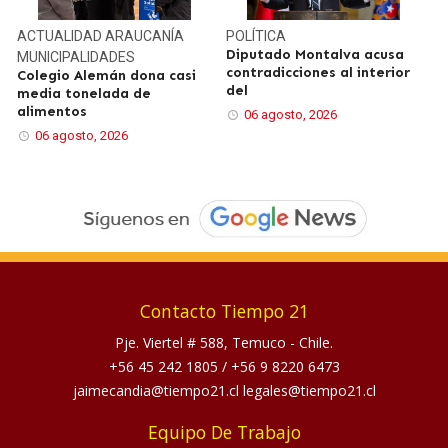
ACTUALIDAD
ARAUCANÍA
POLÍTICA
Diputado Montalva acusa
MUNICIPALIDADES
contradicciones al interior
Colegio Alemán dona casi
del
media tonelada de
alimentos
06 agosto, 2026
06 agosto, 2026
Contacto Tiempo 21
Pje. Viertel # 588, Temuco - Chile.
+56 45 242 1805
/
+56 9 8220 6473
jaimecandia@tiempo21.cl legales@tiempo21.cl
Equipo De Trabajo