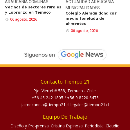
ARAUCANÍA
COMUNAS
ACTUALIDAD
ARAUCANÍA
Vecinos de sectores rurales
MUNICIPALIDADES
y Labranza en Temuco
Colegio Alemán dona casi
media tonelada de
06 agosto, 2026
alimentos
06 agosto, 2026
Contacto Tiempo 21
Pje. Viertel # 588, Temuco - Chile.
+56 45 242 1805
/
+56 9 8220 6473
jaimecandia@tiempo21.cl legales@tiempo21.cl
Equipo De Trabajo
Diseño y Pre-prensa: Cristina Espinoza. Periodista: Claudio